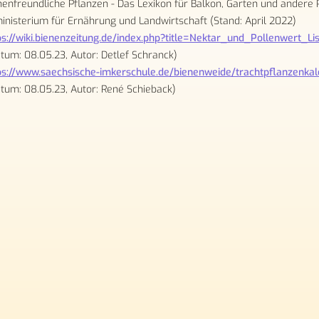
nenfreundliche Pflanzen - Das Lexikon für Balkon, Garten und andere
nisterium für Ernährung und Landwirtschaft (Stand: April 2022)
ps://wiki.bienenzeitung.de/index.php?title=Nektar_und_Pollenwert_Li
tum: 08.05.23, Autor: Detlef Schranck)
ps://www.saechsische-imkerschule.de/bienenweide/trachtpflanzenkal
tum: 08.05.23, Autor: René Schieback)