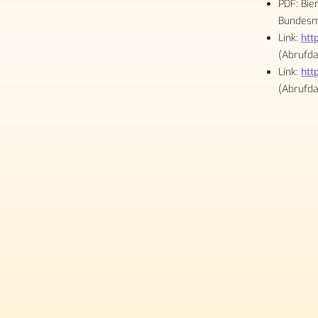
PDF: Bie
Bundesmi
Link:
htt
(Abrufda
Link:
htt
(Abrufda