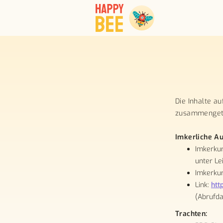
Die Inhalte a
zusammenget
Imkerliche A
Imkerkur
unter L
Imkerkur
Link:
htt
(Abrufda
Trachten: