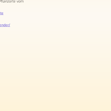
 Pflanzorte vom
ste
ender/